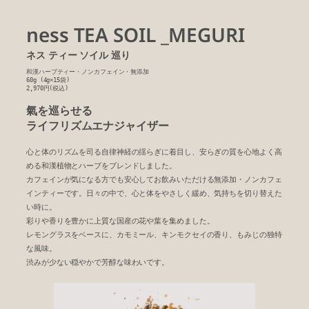
ness TEA SOIL _MEGURI
ネス ティー ソイル 巡り
和漢ハーブティー・ノンカフェイン・無添加
60g (4g×15袋)
2,970円(税込)
氣を巡らせる
ライフリズムエナジャイザー
心と体のリズムを司る自律神経の揺らぎに着目し、安らぎの質を心地よく高
める和漢植物とハーブをブレンドしました。
カフェインが気になる方でも安心してお飲みいただける無添加・ノンカフェ
インティーです。日々の中で、心と体をやさしく緩め、気持ちを切り替えた
い時に。
彩りや香りを豊かに上質な国産の花や葉を集めました。
レモングラスをベースに、カモミール、キンモクセイの香り、もみじの独特
な風味。
渋みが少ない穏やかで芳醇な味わいです。