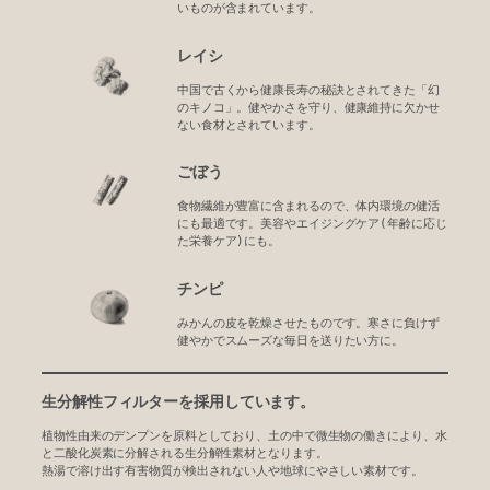
いものが含まれています。
レイシ
中国で古くから健康長寿の秘訣とされてきた「幻
のキノコ」。健やかさを守り、健康維持に欠かせ
ない食材とされています。
ごぼう
食物繊維が豊富に含まれるので、体内環境の健活
にも最適です。美容やエイジングケア(年齢に応じ
た栄養ケア)にも。
チンピ
みかんの皮を乾燥させたものです。寒さに負けず
健やかでスムーズな毎日を送りたい方に。
生分解性フィルターを採用しています。
植物性由来のデンプンを原料としており、土の中で微生物の働きにより、水
と二酸化炭素に分解される生分解性素材となります。
熱湯で溶け出す有害物質が検出されない人や地球にやさしい素材です。