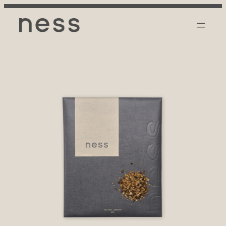
内
容
を
ス
キ
ッ
プ